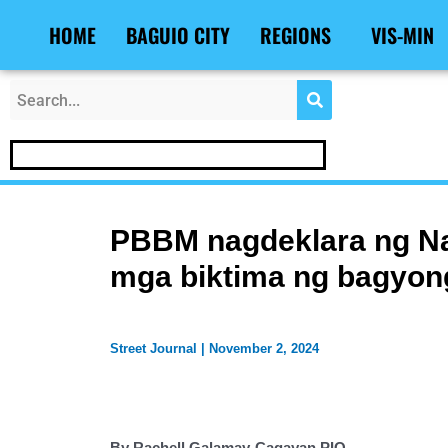
Skip
Post
HOME
BAGUIO CITY
REGIONS
VIS-MIN
to
navigation
content
PBBM nagdeklara ng Na
mga biktima ng bagyong
Street Journal
|
November 2, 2024
By Rachell Galamay-Cagayan PIO