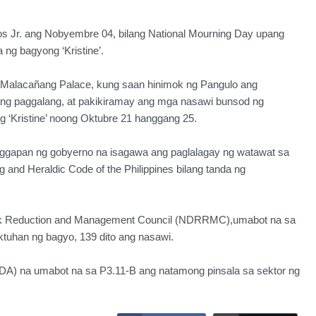
os Jr. ang Nobyembre 04, bilang National Mourning Day upang
ng bagyong ‘Kristine’.
ng Malacañang Palace, kung saan hinimok ng Pangulo ang
ng paggalang, at pakikiramay ang mga nasawi bunsod ng
 ‘Kristine’ noong Oktubre 21 hanggang 25.
tanggapan ng gobyerno na isagawa ang paglalagay ng watawat sa
g and Heraldic Code of the Philippines bilang tanda ng
Risk Reduction and Management Council (NDRRMC),umabot na sa
tuhan ng bagyo, 139 dito ang nasawi.
e (DA) na umabot na sa P3.11-B ang natamong pinsala sa sektor ng