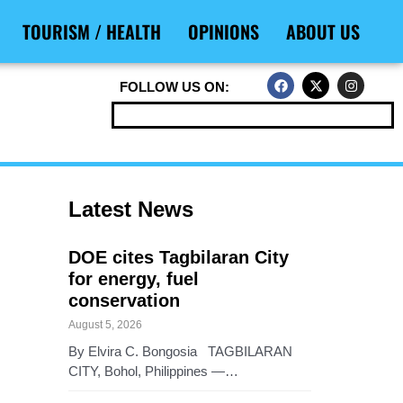
TOURISM / HEALTH
OPINIONS
ABOUT US
F
X
I
FOLLOW US ON:
a
-
n
c
t
s
e
w
t
b
i
a
o
t
g
o
t
r
k
e
a
r
m
Latest News
DOE cites Tagbilaran City
for energy, fuel
conservation
August 5, 2026
By Elvira C. Bongosia TAGBILARAN
CITY, Bohol, Philippines —…