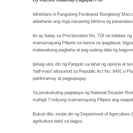
Idineklara ni Pangulong Ferdinand ‘Bongbong’ Marc
alalahanin ang mga nasawing biktima ng pananalasa 
Ito ay batay sa Proclamation No. 728 na inilabas 
mamamayang Pilipino sa bansa na ipagdasal, bigya
malawakang pagbaha at pag-uulang dala ng bagyong
Ipinag-utos din ng Pangulo sa lahat ng opisina at 
‘half-mast’ alinsunod sa Republic Act No. 8491 o Fla
pakikiramay at pagpupugay.
Sa pinakahuling pagtataya ng National Disaster 
mahigit 7 milyong mamamayang Pilipino ang naapek
Bukod dito, iniulat din ng Department of Agricultur
agrikultura dahil sa bagyo.