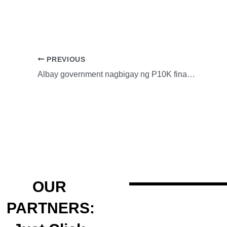
PREVIOUS
Albay government nagbigay ng P10K financial assistance sa kaanak ng 7 nasawi ng bagyong Kristine
OUR
PARTNERS: