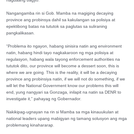
nagdaang bagyo.
Nangangamba rin si Gob. Mamba na magiging decaying
province ang probinsya dahil sa kakulangan sa polisiya at
epektibong batas na tututok sa paglutas sa suliraning
pangkalikasan.
“Problema ito ngayon, habang sinisira natin ang environment
natin, habang hindi tayo nagkakaroon ng mga polisiya at
regulasyon, habang wala tayong enforcement authorities na
tututok dito, our province will become a dessert soon, this is
where we are going. This is the reality, it will be a decaying
province ang probinsiya natin, if we will not do something, if we
will let the National Government know our problems this will
end, yung nangyari sa Gonzaga, inilapit na natin sa DENR to
investigate it,” pahayag ng Gobernador.
Nakikipag-ugnayan na rin si Mamba sa mga kinauukulan at
national leaders upang mabigyan ng tamang solusyon ang mga
problemang kinahararap.