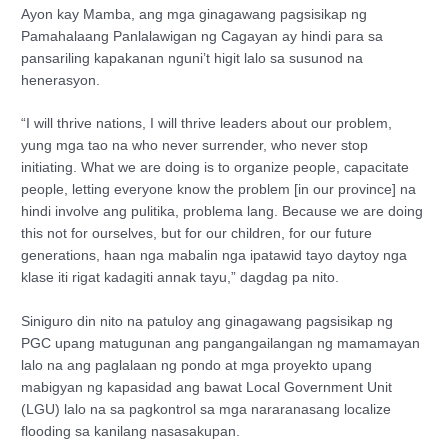
Ayon kay Mamba, ang mga ginagawang pagsisikap ng
Pamahalaang Panlalawigan ng Cagayan ay hindi para sa
pansariling kapakanan nguni’t higit lalo sa susunod na
henerasyon.
“I will thrive nations, I will thrive leaders about our problem,
yung mga tao na who never surrender, who never stop
initiating. What we are doing is to organize people, capacitate
people, letting everyone know the problem [in our province] na
hindi involve ang pulitika, problema lang. Because we are doing
this not for ourselves, but for our children, for our future
generations, haan nga mabalin nga ipatawid tayo daytoy nga
klase iti rigat kadagiti annak tayu,” dagdag pa nito.
Siniguro din nito na patuloy ang ginagawang pagsisikap ng
PGC upang matugunan ang pangangailangan ng mamamayan
lalo na ang paglalaan ng pondo at mga proyekto upang
mabigyan ng kapasidad ang bawat Local Government Unit
(LGU) lalo na sa pagkontrol sa mga nararanasang localize
flooding sa kanilang nasasakupan.