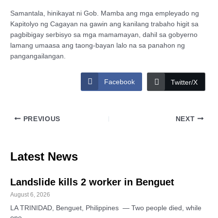
Samantala, hinikayat ni Gob. Mamba ang mga empleyado ng
Kapitolyo ng Cagayan na gawin ang kanilang trabaho higit sa
pagbibigay serbisyo sa mga mamamayan, dahil sa gobyerno
lamang umaasa ang taong-bayan lalo na sa panahon ng
pangangailangan.
Facebook
Twitter/X
PREVIOUS
NEXT
Latest News
Landslide kills 2 worker in Benguet
August 6, 2026
LA TRINIDAD, Benguet, Philippines — Two people died, while
one…