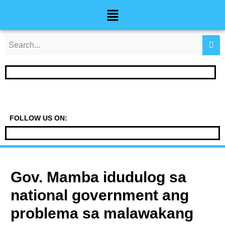
Skip
Post
Menu
to
navigation
content
FOLLOW US ON:
Gov. Mamba idudulog sa
national government ang
problema sa malawakang