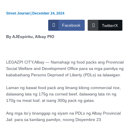
Street Journal
|
December 24, 2024
Facebook
Twitter/X
By AJEspiritu, Albay PIO
LEGAZPI CITY,Albay — Namahagi ng food packs ang Provincial
Social Welfare and Development Office para sa mga pamilya ng
kababaihang Persons Deprived of Liberty (PDLs) sa lalawigan.
Laman ng bawat food pack ang limang kilong commercial rice,
dalawang lata ng 175g na corned beef, dalawang lata rin ng
170g na meat loaf, at isang 300g pack ng gatas.
Ang mga ito’y tinanggap ng siyam na PDLs ng Albay Provincial
Jail para sa kanilang pamilyo, noong Disyembre 23.