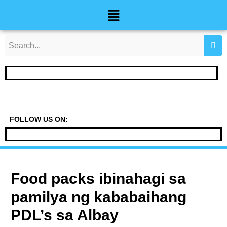
Skip
Post
Menu
to
navigation
content
FOLLOW US ON:
Food packs ibinahagi sa
pamilya ng kababaihang
PDL’s sa Albay