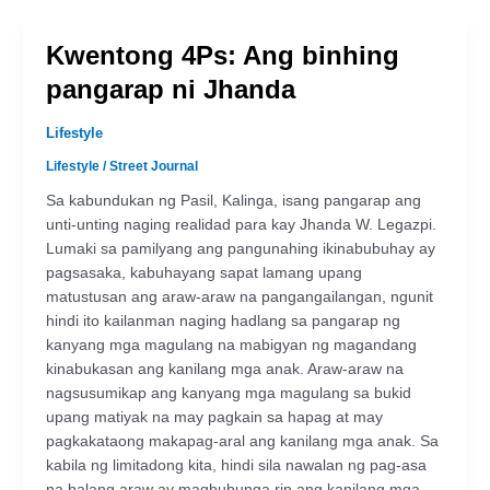
Kwentong 4Ps: Ang binhing
pangarap ni Jhanda
Lifestyle
Lifestyle
/
Street Journal
Sa kabundukan ng Pasil, Kalinga, isang pangarap ang
unti-unting naging realidad para kay Jhanda W. Legazpi.
Lumaki sa pamilyang ang pangunahing ikinabubuhay ay
pagsasaka, kabuhayang sapat lamang upang
matustusan ang araw-araw na pangangailangan, ngunit
hindi ito kailanman naging hadlang sa pangarap ng
kanyang mga magulang na mabigyan ng magandang
kinabukasan ang kanilang mga anak. Araw-araw na
nagsusumikap ang kanyang mga magulang sa bukid
upang matiyak na may pagkain sa hapag at may
pagkakataong makapag-aral ang kanilang mga anak. Sa
kabila ng limitadong kita, hindi sila nawalan ng pag-asa
na balang araw ay magbubunga rin ang kanilang mga