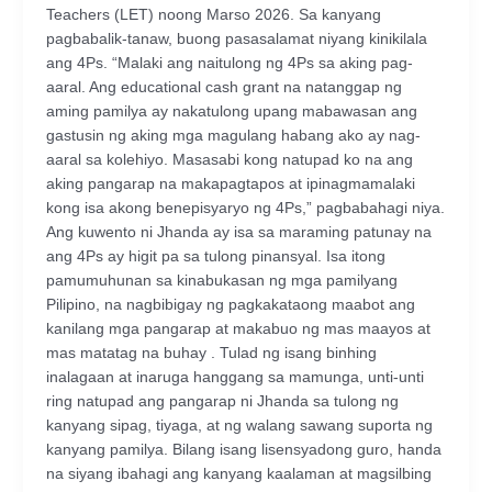
Teachers (LET) noong Marso 2026. Sa kanyang
pagbabalik-tanaw, buong pasasalamat niyang kinikilala
ang 4Ps. “Malaki ang naitulong ng 4Ps sa aking pag-
aaral. Ang educational cash grant na natanggap ng
aming pamilya ay nakatulong upang mabawasan ang
gastusin ng aking mga magulang habang ako ay nag-
aaral sa kolehiyo. Masasabi kong natupad ko na ang
aking pangarap na makapagtapos at ipinagmamalaki
kong isa akong benepisyaryo ng 4Ps,” pagbabahagi niya.
Ang kuwento ni Jhanda ay isa sa maraming patunay na
ang 4Ps ay higit pa sa tulong pinansyal. Isa itong
pamumuhunan sa kinabukasan ng mga pamilyang
Pilipino, na nagbibigay ng pagkakataong maabot ang
kanilang mga pangarap at makabuo ng mas maayos at
mas matatag na buhay . Tulad ng isang binhing
inalagaan at inaruga hanggang sa mamunga, unti-unti
ring natupad ang pangarap ni Jhanda sa tulong ng
kanyang sipag, tiyaga, at ng walang sawang suporta ng
kanyang pamilya. Bilang isang lisensyadong guro, handa
na siyang ibahagi ang kanyang kaalaman at magsilbing