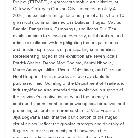
Project (TTRAPP), a grassroots mobile art initiative, at
Gateway Gallery in Quezon City. Launched on July 4,
2026, the exhibition brings together pastel artists from 10
grassroots communities across Bulacan, Ifugao, Cavite,
Baguio, Pangasinan, Pampanga, and Ilocos Sur. The
exhibition aims to showcase creativity, collaboration, and
artistic excellence while highlighting the unique stories
and artistic expressions of participating communities.
Representing Ifugao in the exhibition are seven locals:
Patrick Abalos, Dasha Mae Codimo, Azumi Nhoelle,
Marco Ananayo, Jillian Rivera, Valentines, and Christian
Noel Huagon. Their artworks are also available for
purchase. Heidi Guiniling of the Department of Trade and
Industry-Ifugao also attended the exhibition in support of
the province’s creative industry and the agency’s
continued commitment to empowering local creatives and
promoting cultural entrepreneurship. IC Vice President
Jiya Bogwana said that the participation of the Ifugao
visual artists “reflect the growing strength and diversity of
Ifugao’s creative community and showcases the
province’s artistic voice on the national stage.” The