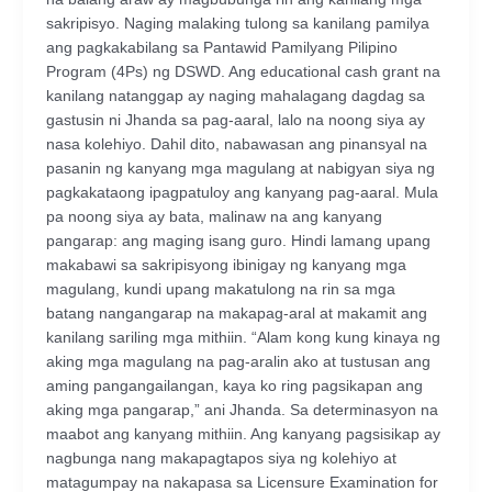
sakripisyo. Naging malaking tulong sa kanilang pamilya
ang pagkakabilang sa Pantawid Pamilyang Pilipino
Program (4Ps) ng DSWD. Ang educational cash grant na
kanilang natanggap ay naging mahalagang dagdag sa
gastusin ni Jhanda sa pag-aaral, lalo na noong siya ay
nasa kolehiyo. Dahil dito, nabawasan ang pinansyal na
pasanin ng kanyang mga magulang at nabigyan siya ng
pagkakataong ipagpatuloy ang kanyang pag-aaral. Mula
pa noong siya ay bata, malinaw na ang kanyang
pangarap: ang maging isang guro. Hindi lamang upang
makabawi sa sakripisyong ibinigay ng kanyang mga
magulang, kundi upang makatulong na rin sa mga
batang nangangarap na makapag-aral at makamit ang
kanilang sariling mga mithiin. “Alam kong kung kinaya ng
aking mga magulang na pag-aralin ako at tustusan ang
aming pangangailangan, kaya ko ring pagsikapan ang
aking mga pangarap,” ani Jhanda. Sa determinasyon na
maabot ang kanyang mithiin. Ang kanyang pagsisikap ay
nagbunga nang makapagtapos siya ng kolehiyo at
matagumpay na nakapasa sa Licensure Examination for