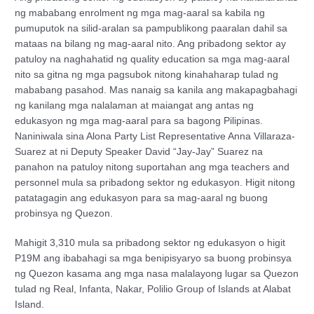
ng mababang enrolment ng mga mag-aaral sa kabila ng
pumuputok na silid-aralan sa pampublikong paaralan dahil sa
mataas na bilang ng mag-aaral nito. Ang pribadong sektor ay
patuloy na naghahatid ng quality education sa mga mag-aaral
nito sa gitna ng mga pagsubok nitong kinahaharap tulad ng
mababang pasahod. Mas nanaig sa kanila ang makapagbahagi
ng kanilang mga nalalaman at maiangat ang antas ng
edukasyon ng mga mag-aaral para sa bagong Pilipinas.
Naniniwala sina Alona Party List Representative Anna Villaraza-
Suarez at ni Deputy Speaker David “Jay-Jay” Suarez na
panahon na patuloy nitong suportahan ang mga teachers and
personnel mula sa pribadong sektor ng edukasyon. Higit nitong
patatagagin ang edukasyon para sa mag-aaral ng buong
probinsya ng Quezon.
Mahigit 3,310 mula sa pribadong sektor ng edukasyon o higit
P19M ang ibabahagi sa mga benipisyaryo sa buong probinsya
ng Quezon kasama ang mga nasa malalayong lugar sa Quezon
tulad ng Real, Infanta, Nakar, Polilio Group of Islands at Alabat
Island.