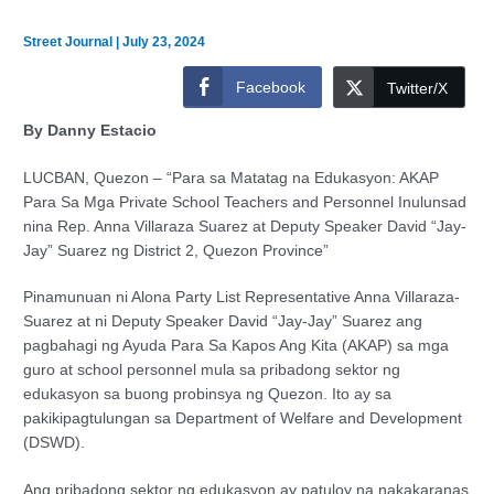
Street Journal
|
July 23, 2024
Facebook
Twitter/X
By Danny Estacio
LUCBAN, Quezon – “Para sa Matatag na Edukasyon: AKAP
Para Sa Mga Private School Teachers and Personnel Inulunsad
nina Rep. Anna Villaraza Suarez at Deputy Speaker David “Jay-
Jay” Suarez ng District 2, Quezon Province”
Pinamunuan ni Alona Party List Representative Anna Villaraza-
Suarez at ni Deputy Speaker David “Jay-Jay” Suarez ang
pagbahagi ng Ayuda Para Sa Kapos Ang Kita (AKAP) sa mga
guro at school personnel mula sa pribadong sektor ng
edukasyon sa buong probinsya ng Quezon. Ito ay sa
pakikipagtulungan sa Department of Welfare and Development
(DSWD).
Ang pribadong sektor ng edukasyon ay patuloy na nakakaranas