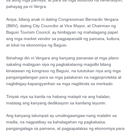
sa ating mga pamilya, at para sa mga susunod na henerasyon,”
pahayag pa ni Vergra.
Aniya, bilang anak ni dating Congressman Bernardo Vergara
(BMV), dating City Councilor at Vice Mayor, at Chairman ng
Baguio Tourism Council, ay binibigyan ng mahalagang papel
ang mga market vendor sa pagpapanatili ng pamana, kultura,
at lokal na ekonomiya ng Baguio.
Ibinahagi din ni Vergara ang kanyang pananaw at mga plano
sakaling mabigyan siya ng pagkakataong magsilbi bilang
kinatawan ng kongreso ng Baguio, na tututukan niya ang mga
pangangailangan para sa mga patakaran na nagpoprotekta at
nagbibigay-kapangyarihan sa mga nagtitinda sa merkado.
Tiniyak niya sa kanila na habang malapit na ang halalan,
matatag ang kanyang dedikasyon sa kanilang layunin.
Ang kanyang talumpati ay umalingawngaw nang malalim sa
madla, na nagpatibay sa kahalagahan ng pagkakaisa,
pangangalaga sa pamana, at pagpapalakas ng ekonomiya para