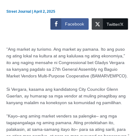
Street Journal
|
April 2, 2025
Facebook
Twitter/X
“Ang market ay turismo. Ang market ay pamana. Ito ang puso
ng ating lokal na kultura at ang kaluluwa ng ating ekonomiya,”
ito ang naging mensahe ni Congressional bet Gladys Vergara
sa kanyang pagdalo sa 27th General Assembly ng Baguio
Market Vendors Multi-Purpose Cooperative (BAMARVEMPCO).
Si Vergara, kasama ang kandidatong City Councilor Glenn
Gaerlan, ay humarap sa mga vendor at muling pinagtibay ang
kanyang malalim na koneksyon sa komunidad ng pamilihan.
“Kayo–ang aming market venders sa palengke– ang mga
tagapangalaga ng aming pamana. Ating protektahan ito,
palakasin, at sama-samang itayo ito– para sa ating sarili, para