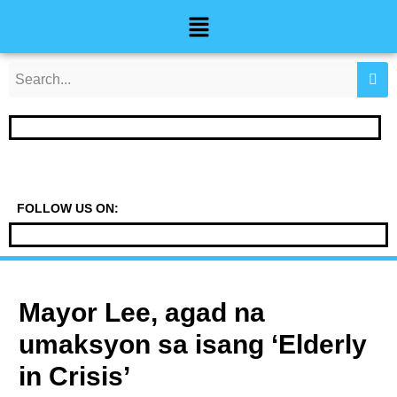
Skip
Post
Menu
to
navigation
content
FOLLOW US ON:
Mayor Lee, agad na
umaksyon sa isang ‘Elderly
in Crisis’