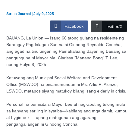
Street Journal
|
July 9, 2025
Facebook
Twitter/X
BAUANG, La Union — Isang 66 taong gulang na residente ng
Barangay Pagdalagan Sur, na si Ginoong Reynaldo Concha,
ang agad na tinulungan ng Pamahalaang Bayan ng Bauang sa
pangunguna ni Mayor Ma. Clarissa “Manang Bong” T. Lee,
noong Hulyo 8, 2025.
Katuwang ang Municipal Social Welfare and Development
Office (MSWDO) na pinamumunuan ni Ms. Arlie R. Alonzo,
LSWDO, matapos siyang matukoy bilang isang elderly in crisis.
Personal na bumisita si Mayor Lee at nag-abot ng tulong mula
sa kanyang sariling inisyatiba—kabilang ang mga damit, kumot,
at hygiene kit—upang matugunan ang agarang
pangangailangan ni Ginoong Concha.