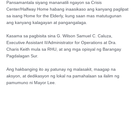
Pansamantala siyang mananatili ngayon sa Crisis
Center/Halfway Home habang inaasikaso ang kanyang paglipat
sa isang Home for the Elderly, kung saan mas matutugunan
ang kanyang kalagayan at pangangalaga.
Kasama sa pagbisita sina G. Wilson Samuel C. Caluza,
Executive Assistant II/Administrator for Operations at Dra.
Charis Keith mula sa RHU, at ang mga opisyal ng Barangay
Pagdalagan Sur.
Ang hakbanging ito ay patunay ng malasakit, maagap na
aksyon, at dedikasyon ng lokal na pamahalaan sa ilalim ng
pamumuno ni Mayor Lee.