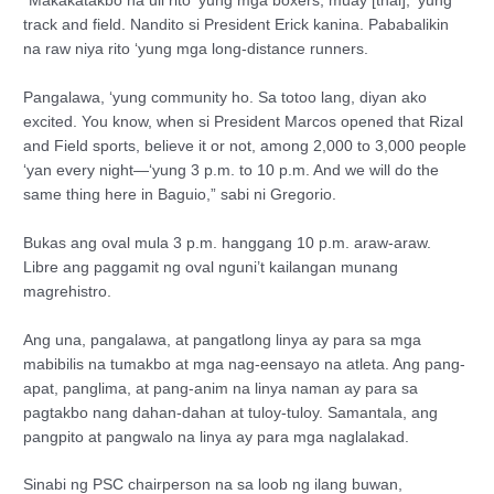
“Makakatakbo na uli rito ‘yung mga boxers, muay [thai], ‘yung
track and field. Nandito si President Erick kanina. Pababalikin
na raw niya rito ‘yung mga long-distance runners.
Pangalawa, ‘yung community ho. Sa totoo lang, diyan ako
excited. You know, when si President Marcos opened that Rizal
and Field sports, believe it or not, among 2,000 to 3,000 people
‘yan every night—‘yung 3 p.m. to 10 p.m. And we will do the
same thing here in Baguio,” sabi ni Gregorio.
Bukas ang oval mula 3 p.m. hanggang 10 p.m. araw-araw.
Libre ang paggamit ng oval nguni’t kailangan munang
magrehistro.
Ang una, pangalawa, at pangatlong linya ay para sa mga
mabibilis na tumakbo at mga nag-eensayo na atleta. Ang pang-
apat, panglima, at pang-anim na linya naman ay para sa
pagtakbo nang dahan-dahan at tuloy-tuloy. Samantala, ang
pangpito at pangwalo na linya ay para mga naglalakad.
Sinabi ng PSC chairperson na sa loob ng ilang buwan,