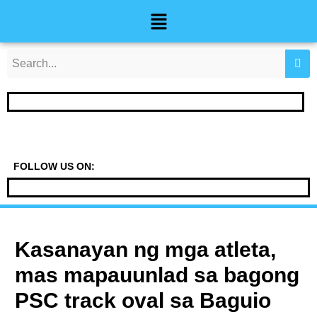
Skip
Post
Menu
to
navigation
content
FOLLOW US ON:
Kasanayan ng mga atleta,
mas mapauunlad sa bagong
PSC track oval sa Baguio