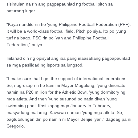
sisimulan na rin ang pagpapaunlad ng football pitch sa
naturang lugar.
“Kaya nandito rin ho ‘yung Philippine Football Federation (PFF).
It will be a world-class football field. Pitch po siya. Ito po ‘yung
turf na bago. PSC rin po ‘yan and Philippine Football
Federation,” aniya.
Inilahad din ng opisyal ang iba pang inaasahang pagpapaunlad
sa mga pasilidad ng isports sa lungsod.
“I make sure that I get the support of international federations.
So, nag-usap rin ho kami ni Mayor Magalong, ‘yung dinonate
namin na P20 million for the Athletic Bowl, ‘yung dormitory ng
mga atleta. And then ‘yung susunod po natin diyan ‘yung
swimming pool. Kasi kapag mga January to February,
masyadong malamig. Kawawa naman ‘yung mga atleta. So,
pagtutulungan din po namin ni Mayor Benjie ‘yan,” dagdag pa ni
Gregorio.