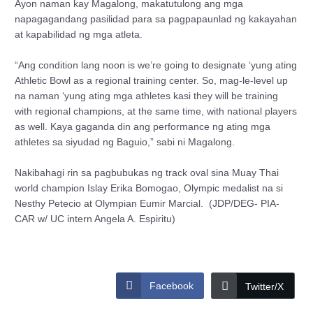
Ayon naman kay Magalong, makatutulong ang mga
napagagandang pasilidad para sa pagpapaunlad ng kakayahan
at kapabilidad ng mga atleta.
“Ang condition lang noon is we’re going to designate ‘yung ating
Athletic Bowl as a regional training center. So, mag-le-level up
na naman ‘yung ating mga athletes kasi they will be training
with regional champions, at the same time, with national players
as well. Kaya gaganda din ang performance ng ating mga
athletes sa siyudad ng Baguio,” sabi ni Magalong.
Nakibahagi rin sa pagbubukas ng track oval sina Muay Thai
world champion Islay Erika Bomogao, Olympic medalist na si
Nesthy Petecio at Olympian Eumir Marcial. (JDP/DEG- PIA-
CAR w/ UC intern Angela A. Espiritu)
Facebook
Twitter/X