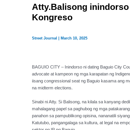
Atty.Balisong inindorso
Kongreso
Street Journal
|
March 10, 2025
BAGUIO CITY – Inindorso ni dating Baguio City Cou
advocate at kampeon ng mga karapatan ng Indigenou
iisang congressional seat ng Baguio kasama ang mg
na midterm elections.
Sinabi ni Atty. Si Balisong, na kilala sa kanyang de
mahalagang papel sa paghubog ng mga patakarang 
panahon sa pampublikong opisina, nananatili siyan
Katutubo, pangangalaga sa kultura, at legal na e
sektor ng IP ng Baguio.