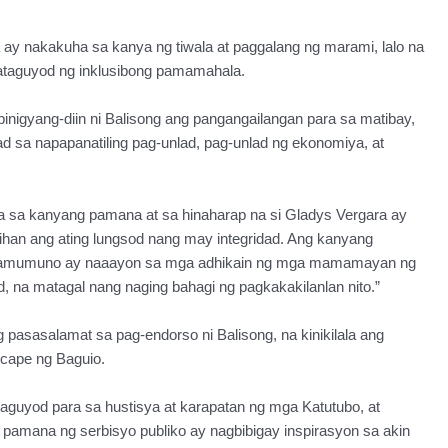
ay nakakuha sa kanya ng tiwala at paggalang ng marami, lalo na
tataguyod ng inklusibong pamamahala.
inigyang-diin ni Balisong ang pangangailangan para sa matibay,
 sa napapanatiling pag-unlad, pag-unlad ng ekonomiya, at
a sa kanyang pamana at sa hinaharap na si Gladys Vergara ay
han ang ating lungsod nang may integridad. Ang kanyang
 na pamumuno ay naaayon sa mga adhikain ng mga mamamayan ng
, na matagal nang naging bahagi ng pagkakakilanlan nito.”
 pasasalamat sa pag-endorso ni Balisong, na kinikilala ang
scape ng Baguio.
aguyod para sa hustisya at karapatan ng mga Katutubo, at
 pamana ng serbisyo publiko ay nagbibigay inspirasyon sa akin