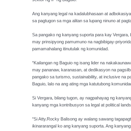
Ang kanyang legal na kadalubhasaan at adbokasiya 
sa pagtugon sa mga alitan sa lupang ninuno at pag
Sa pangako ng kanyang suporta para kay Vergara, b
may prinsipyong pamumuno na nagbibigay-priyoridad
pamamahalang itinutulak ng komunidad.
“Kailangan ng Baguio ng isang lider na nakakaunaw
may pananaw, karanasan, at dedikasyon na pagsilbi
pangako sa turismo, sustainability, at inclusive
Baguio, lalo na ang ating mga katutubong komunidad
Si Vergara, bilang tugon, ay nagpahayag ng kanyang
kanyang mga kontribusyon sa legal at political land
“Si Atty.Rocky Balisong ay walang sawang tagapagt
ikinararangal ko ang kanyang suporta. Ang kanyang