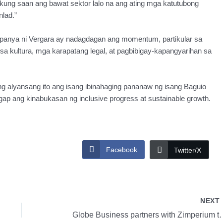
kung saan ang bawat sektor lalo na ang ating mga katutubong
lad.”
panya ni Vergara ay nadagdagan ang momentum, partikular sa
a kultura, mga karapatang legal, at pagbibigay-kapangyarihan sa
 ng alyansang ito ang isang ibinahaging pananaw ng isang Baguio
ap ang kinabukasan ng inclusive progress at sustainable growth.
Facebook
Twitter/X
NEX
Globe Business partners wit