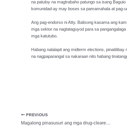
na patuloy na magtrabaho patungo sa isang Baguio 
komunidad-ay may boses sa pamamahala at pag-un
Ang pag-endorso ni Atty. Balisong kasama ang kam
mga sektor na nagtataguyod para sa pangangalaga s
mga katutubo.
Habang nalalapit ang midterm elections, pinatitibay
na nagpaparangal sa nakaraan nito habang tinatangg
PREVIOUS
Magalong pinasusuri ang mga drug-cleared barangays