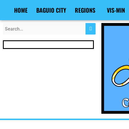
Skip
Post
HOME
BAGUIO CITY
REGIONS
VIS-MIN
to
navigation
content