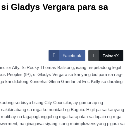
 si Gladys Vergara para sa
Facebook
Twitter/X
ncilor Atty. Si Rocky Thomas Balisong, isang respetadong legal
s Peoples (IP), si Gladys Vergara sa kanyang bid para sa nag-
a kandidatong Konsehal Glenn Gaerlan at Eric Kelly sa darating
dikadong serbisyo bilang City Councilor, ay gumanap ng
nakikinabang sa mga komunidad ng Baguio. Higit pa sa kanyang
g matibay na tagapagtanggol ng mga karapatan sa lupain ng mga
mpowerment, na ginagawa siyang isang maimpluwensyang pigura sa