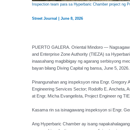
Inspection team para sa Hyperbaric Chamber project ng P
Street Journal
|
June 8, 2026
PUERTO GALERA. Oriental Mindoro — Nagsagawa ng 
and Enterprise Zone Authority (TIEZA) sa Hyperbar
inaasahang magbibigay ng agarang serbisyong medi
bayan bilang Diving Capital ng bansa, June 5, 2026.
Pinangunahan ang inspeksyon nina Engr. Gregory A. O
Engineering Services Sector; Rodolfo E. Ancheta, A
at Engr. Micha Evangelista, Project Engineer ng TI
Kasama rin sa isinagawang inspeksyon si Engr. Ger
Ang Hyperbaric Chamber ay isang napakahalagang pa