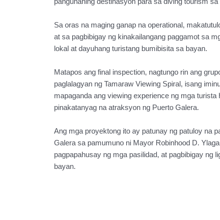
pangunahing destinasyon para sa diving tourism sa P
Sa oras na maging ganap na operational, makatutulo
at sa pagbibigay ng kinakailangang paggamot sa m
lokal at dayuhang turistang bumibisita sa bayan.
Matapos ang final inspection, nagtungo rin ang gru
paglalagyan ng Tamaraw Viewing Spiral, isang iminu
mapaganda ang viewing experience ng mga turista 
pinakatanyag na atraksyon ng Puerto Galera.
Ang mga proyektong ito ay patunay ng patuloy na p
Galera sa pamumuno ni Mayor Robinhood D. Ylagan
pagpapahusay ng mga pasilidad, at pagbibigay ng li
bayan.