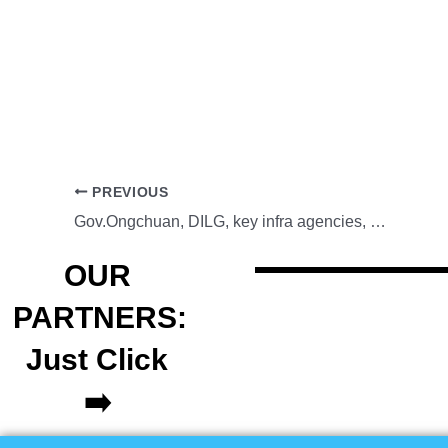
PREVIOUS
Gov.Ongchuan, DILG, key infra agencies, partner for Local Infra Learning Hub
OUR
PARTNERS:
Just Click
➡️