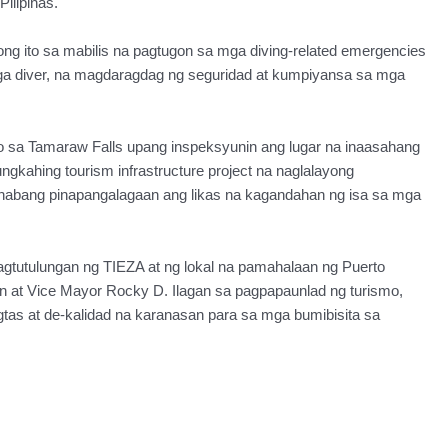
ilipinas.
ng ito sa mabilis na pagtugon sa mga diving-related emergencies
ga diver, na magdaragdag ng seguridad at kumpiyansa sa mga
po sa Tamaraw Falls upang inspeksyunin ang lugar na inaasahang
ngkahing tourism infrastructure project na naglalayong
habang pinapangalagaan ang likas na kagandahan ng isa sa mga
agtutulungan ng TIEZA at ng lokal na pamahalaan ng Puerto
 at Vice Mayor Rocky D. Ilagan sa pagpapaunlad ng turismo,
gtas at de-kalidad na karanasan para sa mga bumibisita sa