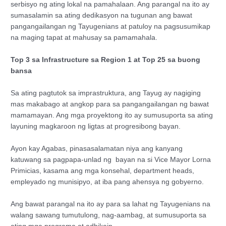
serbisyo ng ating lokal na pamahalaan. Ang parangal na ito ay
sumasalamin sa ating dedikasyon na tugunan ang bawat
pangangailangan ng Tayugenians at patuloy na pagsusumikap
na maging tapat at mahusay sa pamamahala.
Top 3 sa Infrastructure sa Region 1 at Top 25 sa buong
bansa
Sa ating pagtutok sa imprastruktura, ang Tayug ay nagiging
mas makabago at angkop para sa pangangailangan ng bawat
mamamayan. Ang mga proyektong ito ay sumusuporta sa ating
layuning magkaroon ng ligtas at progresibong bayan.
Ayon kay Agabas, pinasasalamatan niya ang kanyang
katuwang sa pagpapa-unlad ng bayan na si Vice Mayor Lorna
Primicias, kasama ang mga konsehal, department heads,
empleyado ng munisipyo, at iba pang ahensya ng gobyerno.
Ang bawat parangal na ito ay para sa lahat ng Tayugenians na
walang sawang tumutulong, nag-aambag, at sumusuporta sa