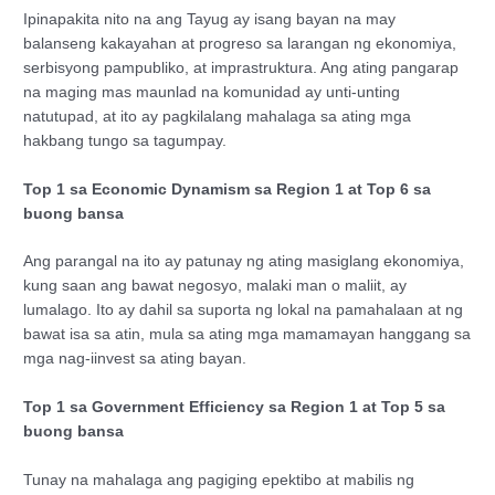
Ipinapakita nito na ang Tayug ay isang bayan na may
balanseng kakayahan at progreso sa larangan ng ekonomiya,
serbisyong pampubliko, at imprastruktura. Ang ating pangarap
na maging mas maunlad na komunidad ay unti-unting
natutupad, at ito ay pagkilalang mahalaga sa ating mga
hakbang tungo sa tagumpay.
Top 1 sa Economic Dynamism sa Region 1 at Top 6 sa
buong bansa
Ang parangal na ito ay patunay ng ating masiglang ekonomiya,
kung saan ang bawat negosyo, malaki man o maliit, ay
lumalago. Ito ay dahil sa suporta ng lokal na pamahalaan at ng
bawat isa sa atin, mula sa ating mga mamamayan hanggang sa
mga nag-iinvest sa ating bayan.
Top 1 sa Government Efficiency sa Region 1 at Top 5 sa
buong bansa
Tunay na mahalaga ang pagiging epektibo at mabilis ng