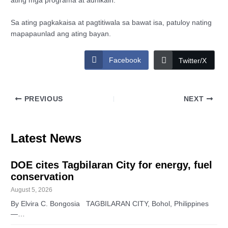
ating mga programa at adhikain.
Sa ating pagkakaisa at pagtitiwala sa bawat isa, patuloy nating
mapapaunlad ang ating bayan.
Facebook
Twitter/X
PREVIOUS
NEXT
Latest News
DOE cites Tagbilaran City for energy, fuel
conservation
August 5, 2026
By Elvira C. Bongosia TAGBILARAN CITY, Bohol, Philippines
—…