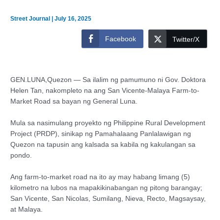
Street Journal
|
July 16, 2025
Facebook
Twitter/X
GEN.LUNA,Quezon — Sa ilalim ng pamumuno ni Gov. Doktora
Helen Tan, nakompleto na ang San Vicente-Malaya Farm-to-
Market Road sa bayan ng General Luna.
Mula sa nasimulang proyekto ng Philippine Rural Development
Project (PRDP), sinikap ng Pamahalaang Panlalawigan ng
Quezon na tapusin ang kalsada sa kabila ng kakulangan sa
pondo.
Ang farm-to-market road na ito ay may habang limang (5)
kilometro na lubos na mapakikinabangan ng pitong barangay;
San Vicente, San Nicolas, Sumilang, Nieva, Recto, Magsaysay,
at Malaya.