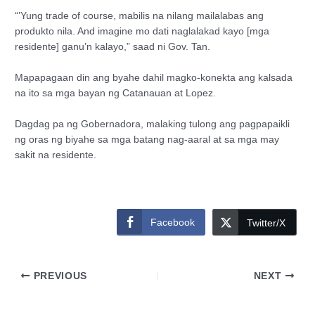
“’Yung trade of course, mabilis na nilang mailalabas ang
produkto nila. And imagine mo dati naglalakad kayo [mga
residente] ganu’n kalayo,” saad ni Gov. Tan.
Mapapagaan din ang byahe dahil magko-konekta ang kalsada
na ito sa mga bayan ng Catanauan at Lopez.
Dagdag pa ng Gobernadora, malaking tulong ang pagpapaikli
ng oras ng biyahe sa mga batang nag-aaral at sa mga may
sakit na residente.
Facebook
Twitter/X
PREVIOUS
NEXT