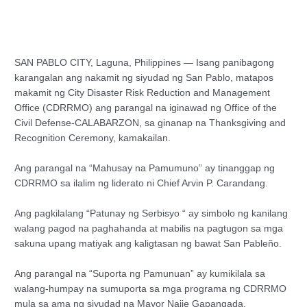
SAN PABLO CITY, Laguna, Philippines — Isang panibagong
karangalan ang nakamit ng siyudad ng San Pablo, matapos
makamit ng City Disaster Risk Reduction and Management
Office (CDRRMO) ang parangal na iginawad ng Office of the
Civil Defense-CALABARZON, sa ginanap na Thanksgiving and
Recognition Ceremony, kamakailan.
Ang parangal na “Mahusay na Pamumuno” ay tinanggap ng
CDRRMO sa ilalim ng liderato ni Chief Arvin P. Carandang.
Ang pagkilalang “Patunay ng Serbisyo “ ay simbolo ng kanilang
walang pagod na paghahanda at mabilis na pagtugon sa mga
sakuna upang matiyak ang kaligtasan ng bawat San Pableño.
Ang parangal na “Suporta ng Pamunuan” ay kumikilala sa
walang-humpay na sumuporta sa mga programa ng CDRRMO
mula sa ama ng siyudad na Mayor Najie Gapangada.