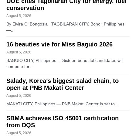
DOE cites Tagbilaran City for energy, fuel
conservation
August 5, 2026
By Elvira C. Bongosia TAGBILARAN CITY, Bohol, Philippines
—…
16 beauties vie for Miss Baguio 2026
August 5, 2026
BAGUIO CITY, Philippines – Sixteen beautiful candidates will
compete for…
Salady, Korea’s biggest salad chain, to
open at PNB Makati Center
August 5, 2026
MAKATI CITY, Philippines — PNB Makati Center is set to…
SBMA achieves ISO 45001 certification
from DQS
August 5, 2026