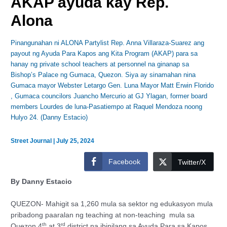
AKAP ayuda kay Rep.
Alona
Pinangunahan ni ALONA Partylist Rep. Anna Villaraza-Suarez ang
payout ng Ayuda Para Kapos ang Kita Program (AKAP) para sa
hanay ng private school teachers at personnel na ginanap sa
Bishop’s Palace ng Gumaca, Quezon. Siya ay sinamahan nina
Gumaca mayor Webster Letargo Gen. Luna Mayor Matt Erwin Florido
, Gumaca councilors Juancho Mercurio at GJ Ylagan, former board
members Lourdes de luna-Pasatiempo at Raquel Mendoza noong
Hulyo 24. (Danny Estacio)
Street Journal
|
July 25, 2024
Facebook
Twitter/X
By Danny Estacio
QUEZON- Mahigit sa 1,260 mula sa sektor ng edukasyon mula
pribadong paaralan ng teaching at non-teaching mula sa
th
rd
Quezon 4
at 3
district na ibinilang sa Ayuda Para sa Kapos