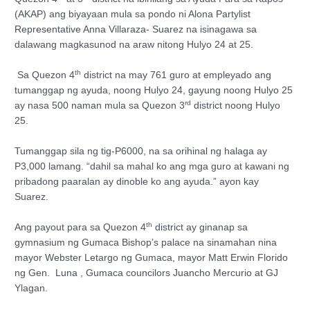
(AKAP) ang biyayaan mula sa pondo ni Alona Partylist
Representative Anna Villaraza- Suarez na isinagawa sa
dalawang magkasunod na araw nitong Hulyo 24 at 25.
th
Sa Quezon 4
district na may 761 guro at empleyado ang
tumanggap ng ayuda, noong Hulyo 24, gayung noong Hulyo 25
rd
ay nasa 500 naman mula sa Quezon 3
district noong Hulyo
25.
Tumanggap sila ng tig-P6000, na sa orihinal ng halaga ay
P3,000 lamang. “dahil sa mahal ko ang mga guro at kawani ng
pribadong paaralan ay dinoble ko ang ayuda.” ayon kay
Suarez.
th
Ang payout para sa Quezon 4
district ay ginanap sa
gymnasium ng Gumaca Bishop’s palace na sinamahan nina
mayor Webster Letargo ng Gumaca, mayor Matt Erwin Florido
ng Gen. Luna , Gumaca councilors Juancho Mercurio at GJ
Ylagan.