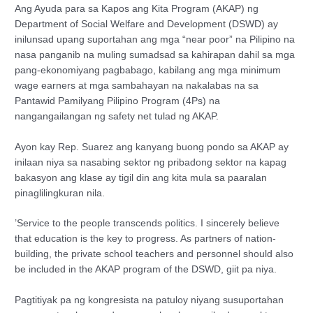
Ang Ayuda para sa Kapos ang Kita Program (AKAP) ng
Department of Social Welfare and Development (DSWD) ay
inilunsad upang suportahan ang mga “near poor” na Pilipino na
nasa panganib na muling sumadsad sa kahirapan dahil sa mga
pang-ekonomiyang pagbabago, kabilang ang mga minimum
wage earners at mga sambahayan na nakalabas na sa
Pantawid Pamilyang Pilipino Program (4Ps) na
nangangailangan ng safety net tulad ng AKAP.
Ayon kay Rep. Suarez ang kanyang buong pondo sa AKAP ay
inilaan niya sa nasabing sektor ng pribadong sektor na kapag
bakasyon ang klase ay tigil din ang kita mula sa paaralan
pinaglilingkuran nila.
’Service to the people transcends politics. I sincerely believe
that education is the key to progress. As partners of nation-
building, the private school teachers and personnel should also
be included in the AKAP program of the DSWD, giit pa niya.
Pagtitiyak pa ng kongresista na patuloy niyang susuportahan