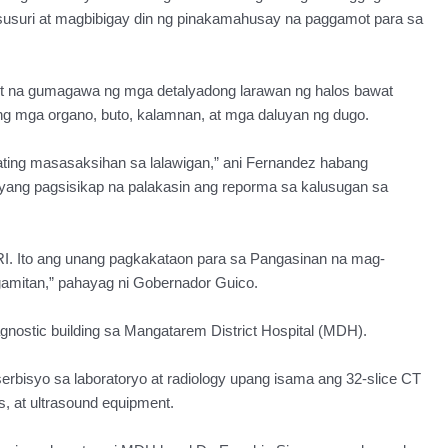
suri at magbibigay din ng pinakamahusay na paggamot para sa
st na gumagawa ng mga detalyadong larawan ng halos bawat
ang mga organo, buto, kalamnan, at mga daluyan ng dugo.
ing masasaksihan sa lalawigan,” ani Fernandez habang
nyang pagsisikap na palakasin ang reporma sa kalusugan sa
I. Ito ang unang pagkakataon para sa Pangasinan na mag-
amitan,” pahayag ni Gobernador Guico.
gnostic building sa Mangatarem District Hospital (MDH).
erbisyo sa laboratoryo at radiology upang isama ang 32-slice CT
s, at ultrasound equipment.