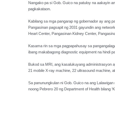
Nangako pa si Gob. Guico na patuloy na aakayin an
pagkakataon.
Kabilang sa mga pangarap ng gobernador ay ang pa
Pangasinan pagsapit ng 2031 gayundin ang network n
Heart Center, Pangasinan Kidney Center, Pangasina
Kasama rin sa mga pagpapahusay sa pangangalagang 
ibang makabagong diagnostic equipment na hindi pa
Bukod sa MRI, ang kasalukuyang administrasyon ay
21 mobile X-ray machine, 22 ultrasound machine, 
Sa panunungkulan ni Gob. Guico na ang Lalawigan 
noong Pebrero 20 ng Department of Health bilang