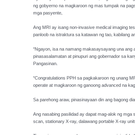
ng gobyerno na magkaroon ng mas tumpak na pagsu
mga pasyente,
Ang MRI ay isang non-invasive medical imaging te
panloob na istraktura sa katawan ng tao, kabilang 
“Ngayon, isa na namang makasaysayang una ang at
pinasasalamatan at pinupuri ang gobernador sa ka
Pangasinan.
“Congratulations PPH sa pagkakaroon ng unang MR
operate at magkaroon ng ganoong advanced na kag
Sa parehong araw, pinasinayaan din ang bagong dia
Ang nasabing pasilidad ay dapat mag-alok ng mga s
scan, stationary X-ray, dalawang portable X-ray unit