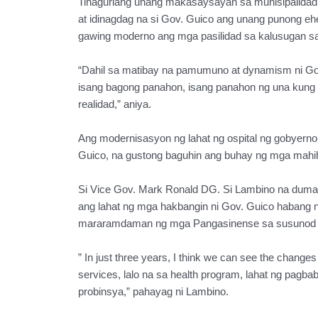
Tinaguriang unang makasaysayan sa munisipalidad
at idinagdag na si Gov. Guico ang unang punong e
gawing moderno ang mga pasilidad sa kalusugan s
“Dahil sa matibay na pamumuno at dynamism ni G
isang bagong panahon, isang panahon ng una kung 
realidad,” aniya.
Ang modernisasyon ng lahat ng ospital ng gobyerno
Guico, na gustong baguhin ang buhay ng mga mahi
Si Vice Gov. Mark Ronald DG. Si Lambino na duma
ang lahat ng mga hakbangin ni Gov. Guico habang 
mararamdaman ng mga Pangasinense sa susunod n
” In just three years, I think we can see the changes 
services, lalo na sa health program, lahat ng pagb
probinsya,” pahayag ni Lambino.