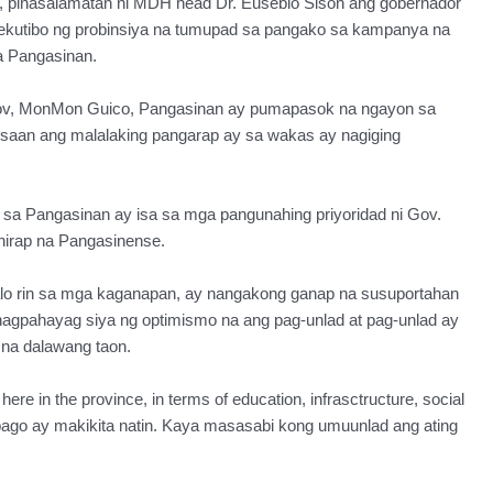
, pinasalamatan ni MDH head Dr. Eusebio Sison ang gobernador
hekutibo ng probinsiya na tumupad sa pangako sa kampanya na
a Pangasinan.
ov, MonMon Guico, Pangasinan ay pumapasok na ngayon sa
saan ang malalaking pangarap ay sa wakas ay nagiging
 sa Pangasinan ay isa sa mga pangunahing priyoridad ni Gov.
hirap na Pangasinense.
lo rin sa mga kaganapan, ay nangakong ganap na susuportahan
nagpahayag siya ng optimismo na ang pag-unlad at pag-unlad ay
a dalawang taon.
here in the province, in terms of education, infrasctructure, social
abago ay makikita natin. Kaya masasabi kong umuunlad ang ating