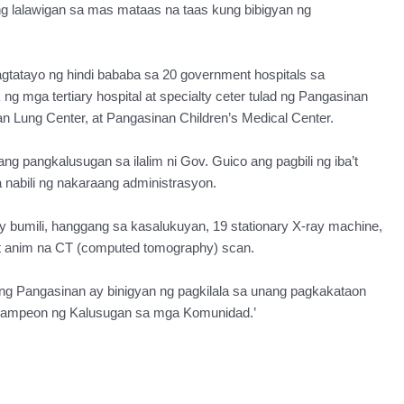
g lalawigan sa mas mataas na taas kung bibigyan ng
gtatayo ng hindi bababa sa 20 government hospitals sa
g mga tertiary hospital at specialty ceter tulad ng Pangasinan
n Lung Center, at Pangasinan Children’s Medical Center.
pangkalusugan sa ilalim ni Gov. Guico ang pagbili ng iba’t
 nabili ng nakaraang administrasyon.
 bumili, hanggang sa kasalukuyan, 19 stationary X-ray machine,
at anim na CT (computed tomography) scan.
ng Pangasinan ay binigyan ng pagkilala sa unang pagkakataon
 ‘Kampeon ng Kalusugan sa mga Komunidad.’