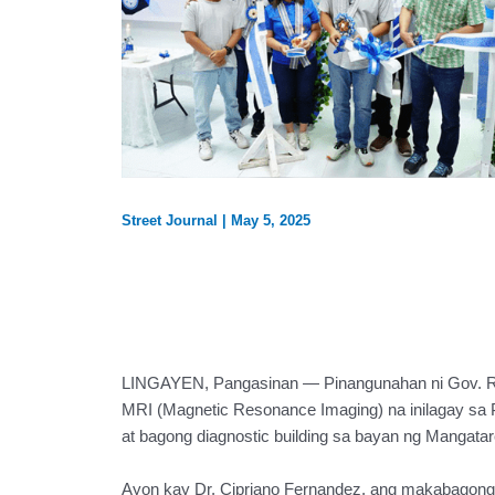
Street Journal
|
May 5, 2025
LINGAYEN, Pangasinan — Pinangunahan ni Gov. Ram
MRI (Magnetic Resonance Imaging) na inilagay sa Pa
at bagong diagnostic building sa bayan ng Mangata
Ayon kay Dr. Cipriano Fernandez, ang makabagon