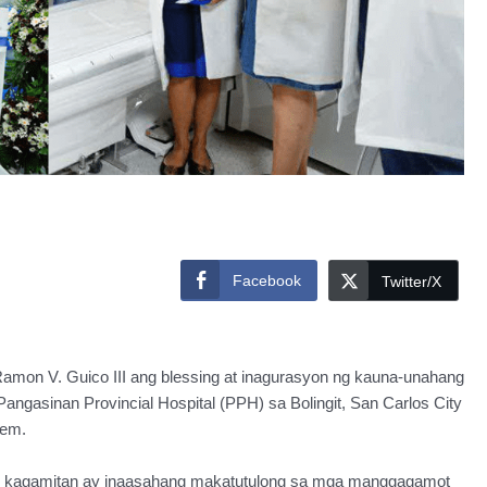
Facebook
Twitter/X
on V. Guico III ang blessing at inagurasyon ng kauna-unahang
ngasinan Provincial Hospital (PPH) sa Bolingit, San Carlos City
rem.
g kagamitan ay inaasahang makatutulong sa mga manggagamot