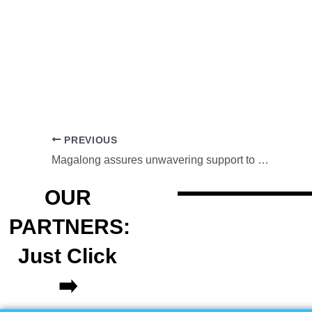
PREVIOUS
Magalong assures unwavering support to solo parents
OUR
PARTNERS:
Just Click
➡️