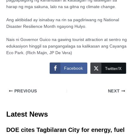
pagpapaigting ng kahandaan at katatagan ng lalawigan sa
harap ng mga sakuna, lalo na sa gitna ng climate change.
Ang aktibidad ay isinabay na rin sa pagdiriwang ng National
Disaster Resilience Month ngayong Hulyo.
Nais ni Governor Guico na gawing tourist attraction at sentro ng
edukasiyon hinggil sa pangangalaga sa kalikasan ang Cayanga
Eco Park. (Rich Majin, JP De Vera)
Facebook
Twitter/X
PREVIOUS
NEXT
Latest News
DOE cites Tagbilaran City for energy, fuel