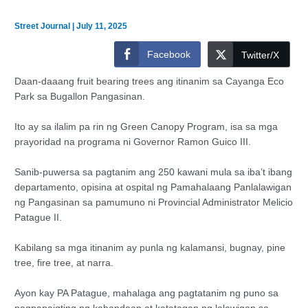
Street Journal
|
July 11, 2025
Facebook
Twitter/X
Daan-daaang fruit bearing trees ang itinanim sa Cayanga Eco
Park sa Bugallon Pangasinan.
Ito ay sa ilalim pa rin ng Green Canopy Program, isa sa mga
prayoridad na programa ni Governor Ramon Guico III.
Sanib-puwersa sa pagtanim ang 250 kawani mula sa iba’t ibang
departamento, opisina at ospital ng Pamahalaang Panlalawigan
ng Pangasinan sa pamumuno ni Provincial Administrator Melicio
Patague II.
Kabilang sa mga itinanim ay punla ng kalamansi, bugnay, pine
tree, fire tree, at narra.
Ayon kay PA Patague, mahalaga ang pagtatanim ng puno sa