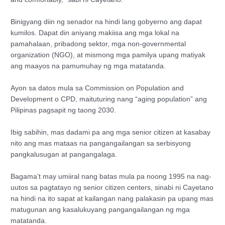
Binigyang diin ng senador na hindi lang gobyerno ang dapat
kumilos. Dapat din aniyang makiisa ang mga lokal na
pamahalaan, pribadong sektor, mga non-governmental
organization (NGO), at mismong mga pamilya upang matiyak
ang maayos na pamumuhay ng mga matatanda.
Ayon sa datos mula sa Commission on Population and
Development o CPD, maituturing nang “aging population” ang
Pilipinas pagsapit ng taong 2030.
Ibig sabihin, mas dadami pa ang mga senior citizen at kasabay
nito ang mas mataas na pangangailangan sa serbisyong
pangkalusugan at pangangalaga.
Bagama’t may umiiral nang batas mula pa noong 1995 na nag-
uutos sa pagtatayo ng senior citizen centers, sinabi ni Cayetano
na hindi na ito sapat at kailangan nang palakasin pa upang mas
matugunan ang kasalukuyang pangangailangan ng mga
matatanda.