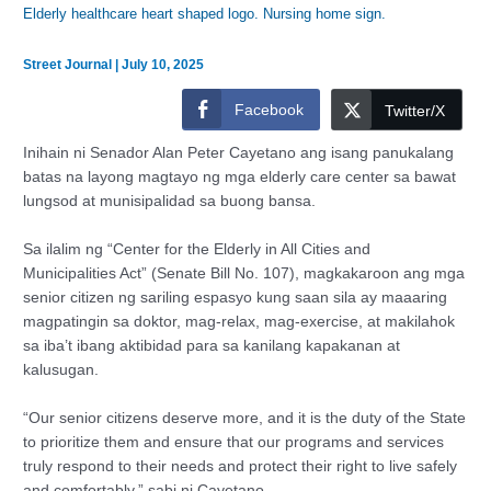
Elderly healthcare heart shaped logo. Nursing home sign.
Street Journal
|
July 10, 2025
Facebook
Twitter/X
Inihain ni Senador Alan Peter Cayetano ang isang panukalang
batas na layong magtayo ng mga elderly care center sa bawat
lungsod at munisipalidad sa buong bansa.
Sa ilalim ng “Center for the Elderly in All Cities and
Municipalities Act” (Senate Bill No. 107), magkakaroon ang mga
senior citizen ng sariling espasyo kung saan sila ay maaaring
magpatingin sa doktor, mag-relax, mag-exercise, at makilahok
sa iba’t ibang aktibidad para sa kanilang kapakanan at
kalusugan.
“Our senior citizens deserve more, and it is the duty of the State
to prioritize them and ensure that our programs and services
truly respond to their needs and protect their right to live safely
and comfortably,” sabi ni Cayetano.