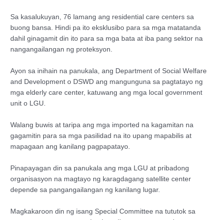
Sa kasalukuyan, 76 lamang ang residential care centers sa
buong bansa. Hindi pa ito eksklusibo para sa mga matatanda
dahil ginagamit din ito para sa mga bata at iba pang sektor na
nangangailangan ng proteksyon.
Ayon sa inihain na panukala, ang Department of Social Welfare
and Development o DSWD ang mangunguna sa pagtatayo ng
mga elderly care center, katuwang ang mga local government
unit o LGU.
Walang buwis at taripa ang mga imported na kagamitan na
gagamitin para sa mga pasilidad na ito upang mapabilis at
mapagaan ang kanilang pagpapatayo.
Pinapayagan din sa panukala ang mga LGU at pribadong
organisasyon na magtayo ng karagdagang satellite center
depende sa pangangailangan ng kanilang lugar.
Magkakaroon din ng isang Special Committee na tututok sa