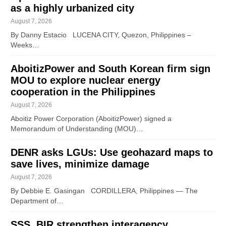
as a highly urbanized city
August 7, 2026
By Danny Estacio LUCENA CITY, Quezon, Philippines –
Weeks…
AboitizPower and South Korean firm sign
MOU to explore nuclear energy
cooperation in the Philippines
August 7, 2026
Aboitiz Power Corporation (AboitizPower) signed a
Memorandum of Understanding (MOU)…
DENR asks LGUs: Use geohazard maps to
save lives, minimize damage
August 7, 2026
By Debbie E. Gasingan CORDILLERA, Philippines — The
Department of…
SSS, BIR strengthen interagency