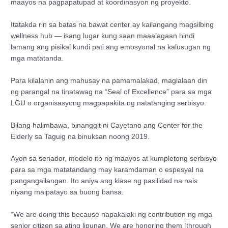
maayos na pagpapatupad at koordinasyon ng proyekto.
Itatakda rin sa batas na bawat center ay kailangang magsilbing
wellness hub — isang lugar kung saan maaalagaan hindi
lamang ang pisikal kundi pati ang emosyonal na kalusugan ng
mga matatanda.
Para kilalanin ang mahusay na pamamalakad, maglalaan din
ng parangal na tinatawag na “Seal of Excellence” para sa mga
LGU o organisasyong magpapakita ng natatanging serbisyo.
Bilang halimbawa, binanggit ni Cayetano ang Center for the
Elderly sa Taguig na binuksan noong 2019.
Ayon sa senador, modelo ito ng maayos at kumpletong serbisyo
para sa mga matatandang may karamdaman o espesyal na
pangangailangan. Ito aniya ang klase ng pasilidad na nais
niyang maipatayo sa buong bansa.
“We are doing this because napakalaki ng contribution ng mga
senior citizen sa ating lipunan. We are honoring them [through