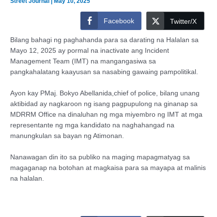
Street Journal
|
May 10, 2025
Facebook
Twitter/X
Bilang bahagi ng paghahanda para sa darating na Halalan sa
Mayo 12, 2025 ay pormal na inactivate ang Incident
Management Team (IMT) na mangangasiwa sa
pangkahalatang kaayusan sa nasabing gawaing pampolitikal.
Ayon kay PMaj. Bokyo Abellanida,chief of police, bilang unang
aktibidad ay nagkaroon ng isang pagpupulong na ginanap sa
MDRRM Office na dinaluhan ng mga miyembro ng IMT at mga
representante ng mga kandidato na naghahangad na
manungkulan sa bayan ng Atimonan.
Nanawagan din ito sa publiko na maging mapagmatyag sa
magaganap na botohan at magkaisa para sa mayapa at malinis
na halalan.