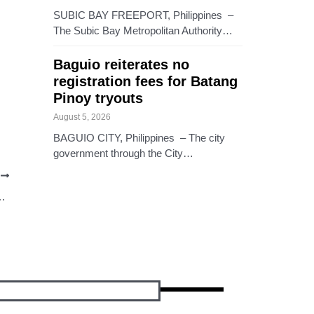
SUBIC BAY FREEPORT, Philippines –
The Subic Bay Metropolitan Authority…
Baguio reiterates no
registration fees for Batang
Pinoy tryouts
August 5, 2026
BAGUIO CITY, Philippines – The city
government through the City…
T
 pension sa 485 beneficiaries sa Dilasag, Aurora