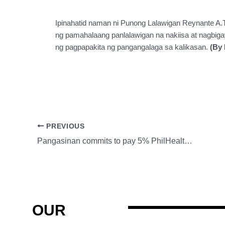
Ipinahatid naman ni Punong Lalawigan Reynante A.
ng pamahalaang panlalawigan na nakiisa at nagbig
ng pagpapakita ng pangangalaga sa kalikasan.
(By 
PREVIOUS
Pangasinan commits to pay 5% PhilHealth premium contributions of JOs,COS
OUR