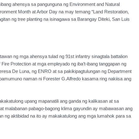
 ibang ahensya sa pangunguna ng Environment and Natural
ronment Month at Arbor Day na may temang “Land Restoration,
itan ng tree planting na isinagawa sa Barangay Diteki, San Luis
tawan ng mga ahensya tulad ng 91st infantry sinagtala battalion
of Fire Protection at mga empleyado ng iba’t-ibang tanggapan ng
Teresa De Luna, ng ENRO at sa pakikipagtulungan ng Department
pamumuno naman ni Forester G.Alfredo kasama ring nakiisa ang
kakatulong upang mapanatili ang ganda ng kalikasan at sa
ty at malabanan pabago-bagong klima gayundin ay mabawasan ang
an ng aktibidad na ito ay makakatulong ang mga lumahok para sa