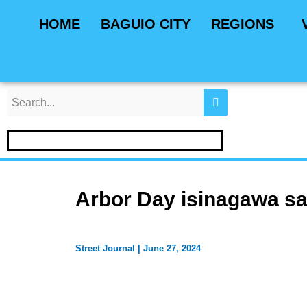
Skip
Post
HOME
BAGUIO CITY
REGIONS
to
navigation
content
Arbor Day isinagawa sa
Street Journal
|
June 27, 2024