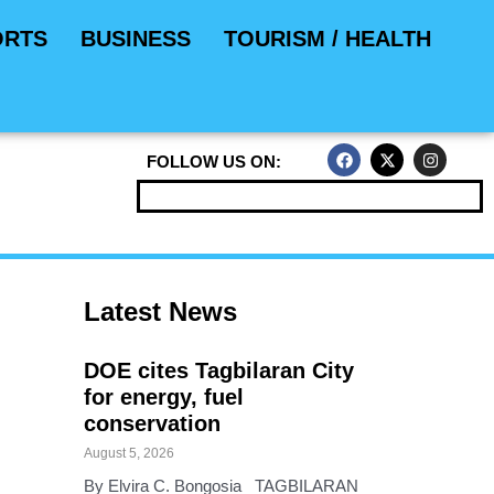
ORTS
BUSINESS
TOURISM / HEALTH
F
X
I
FOLLOW US ON:
a
-
n
c
t
s
e
w
t
b
i
a
o
t
g
o
t
r
k
e
a
r
m
Latest News
DOE cites Tagbilaran City
for energy, fuel
conservation
August 5, 2026
By Elvira C. Bongosia TAGBILARAN