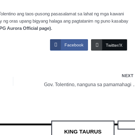
Tolentino ang taos-pusong pasasalamat sa lahat ng mga kawani
ay ng oras upang bigyang halaga ang pagtatanim ng puno kasabay
PG Aurora Official page).
Facebook
Twitter/X
NEX
Gov. Tolentino, nanguna sa pamamahagi ng social
KING TAURUS