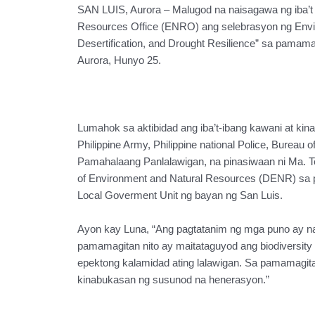
SAN LUIS, Aurora – Malugod na naisagawa ng iba’t
Resources Office (ENRO) ang selebrasyon ng Envi
Desertification, and Drought Resilience” sa pamamag
Aurora, Hunyo 25.
Lumahok sa aktibidad ang iba’t-ibang kawani at kina
Philippine Army, Philippine national Police, Bureau 
Pamahalaang Panlalawigan, na pinasiwaan ni Ma. 
of Environment and Natural Resources (DENR) sa 
Local Goverment Unit ng bayan ng San Luis.
Ayon kay Luna, “Ang pagtatanim ng mga puno ay na
pamamagitan nito ay maitataguyod ang biodiversi
epektong kalamidad ating lalawigan. Sa pamamagit
kinabukasan ng susunod na henerasyon.”