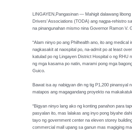
LINGAYEN,Pangasinan — Mahigit dalawang libong tri
Drivers’ Associations (TODA) ang nagpa-rehistro
na pinangunahan mismo nina Governor Ramon V. Gu
“Alam ninyo po ang Philhealth ano, ito ang medical
nagkasakit at naospital po, na-admit po at least ove
katulad po ng Lingayen District Hospital o ng RH
ng mga kasama po natin, marami pong mga bagong k
Guico.
Bawat isa ay nabigyan din ng tig P1,200 pinansyal na
matapos ang magagandang proyekto na makakatulo
“Bigyan ninyo lang ako ng konting panahon para tap
pasyalan ito, mas lalakas ang inyo pong biyahe dah
tayo ng government center na eleven storey building
commercial mall upang sa ganun mas magiging mag