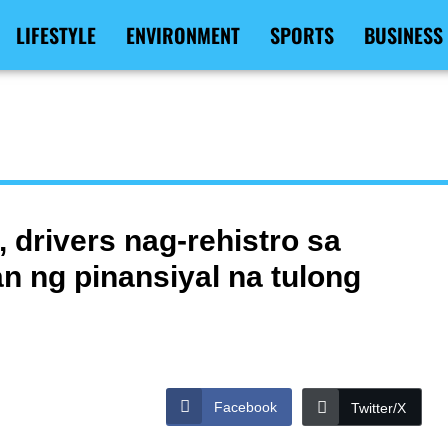
LIFESTYLE
ENVIRONMENT
SPORTS
BUSINESS
, drivers nag-rehistro sa
n ng pinansiyal na tulong
Facebook
Twitter/X