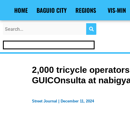
Skip
Post
HOME
BAGUIO CITY
REGIONS
VIS-MIN
to
navigation
content
2,000 tricycle operators
GUICOnsulta at nabigya
Street Journal
|
December 11, 2024