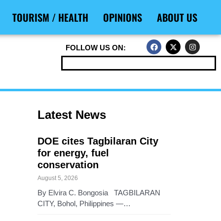
TOURISM / HEALTH
OPINIONS
ABOUT US
F
X
I
FOLLOW US ON:
a
-
n
c
t
s
e
w
t
b
i
a
o
t
g
o
t
r
k
e
a
r
m
Latest News
DOE cites Tagbilaran City
for energy, fuel
conservation
August 5, 2026
By Elvira C. Bongosia TAGBILARAN
CITY, Bohol, Philippines —…