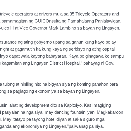
cycle operators at drivers mula sa 35 Tricycle Operators and
 sa pamamagitan ng GUICOnsulta ng Pamahalaang Panlalawigan,
ico III at Vice Governor Mark Lambino sa bayan ng Lingayen.
 insurance ng ating gobyerno upang sa ganun kung kayo po ay
rnight at gagamutin ka kung kaya ng serbisyo ng ating ospital
U ninyo dapat wala kayong babayaran. Kaya po ginagawa ko sampu
agamitan ang Lingayen District Hospital,” pahayag ni Gov.
 tulong at hiniling nito na bigyan siya ng konting panahon para
ng sa paglago ng ekonomiya sa bayan ng Lingayen.
usin lahat ng development dito sa Kapitolyo. Kasi magiging
il pasyalan na nga siya, may dancing fountain ‘yan. Magkakaroon
. May itatayo pa tayong hotel diyan at saka siguro mga
anda ang ekonomiya ng Lingayen,”paliwanag pa niya.